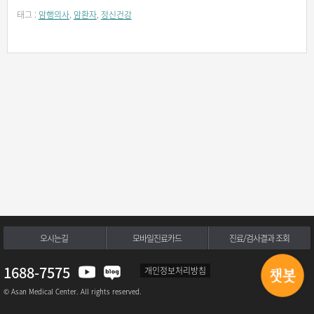
태그 :
암행의사
,
암환자
,
정신건강
오시는길
모바일진료카드
진료/검사결과 조회
1688-7575
개인정보처리방침
© Asan Medical Center. All rights reserved.